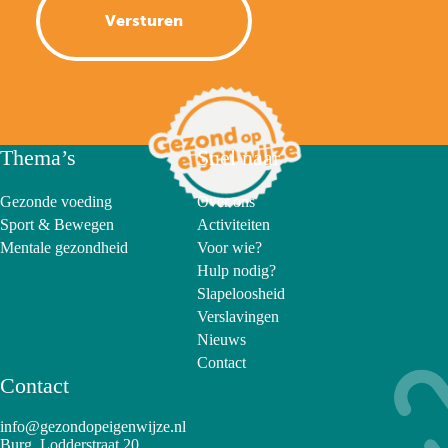
Thema’s
Snel naar
Gezonde voeding
Over ons
Sport & Bewegen
Activiteiten
Mentale gezondheid
Voor wie?
Hulp nodig?
Slapeloosheid
Verslavingen
Nieuws
Contact
Contact
info@gezondopeigenwijze.nl
Burg. Lodderstraat 20