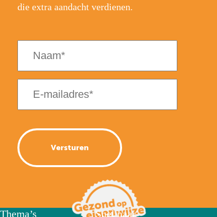
die extra aandacht verdienen.
Naam
(Vereist)
E-
mailadres
(Vereist)
Thema’s
Snel naar