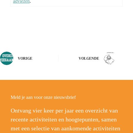
adviezen
.
VORIGE
VOLGENDE
Meld je aan voor onze nieuwsbrief
Ontvang vier keer per jaar een overzicht van
recente activiteiten en hoogtepunten, samen
met een selectie van aankomende activiteiten