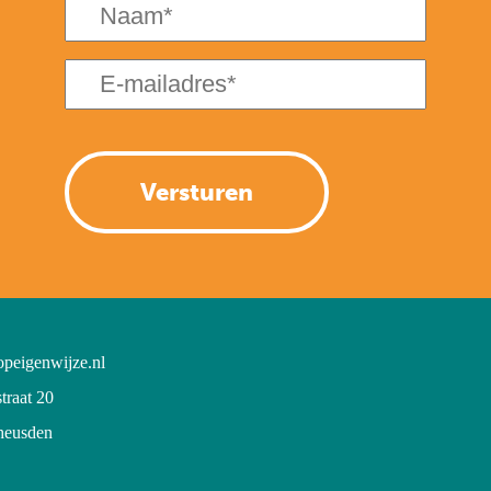
(Vereist)
E-
mailadres
(Vereist)
peigenwijze.nl
traat 20
eusden