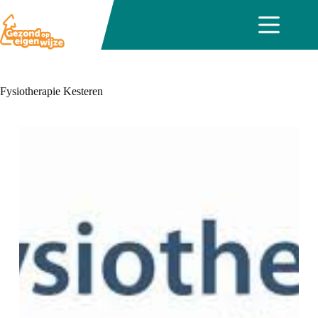
Ga
naar
de
inhoud
Fysiotherapie Kesteren