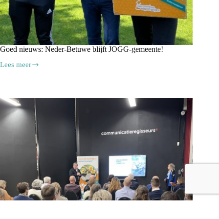
Goed nieuws: Neder-Betuwe blijft JOGG-gemeente!
Lees meer
Goed
nieuws:
Neder-
Betuwe
blijft
JOGG-
gemeente!