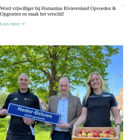
Word vrijwilliger bij Humanitas Rivierenland Opvoeden &
Opgroeien en maak het verschil!
Lees meer
Word
vrijwilliger
bij
Humanitas
Rivierenland
Opvoeden
&
Opgroeien
en
maak
het
verschil!