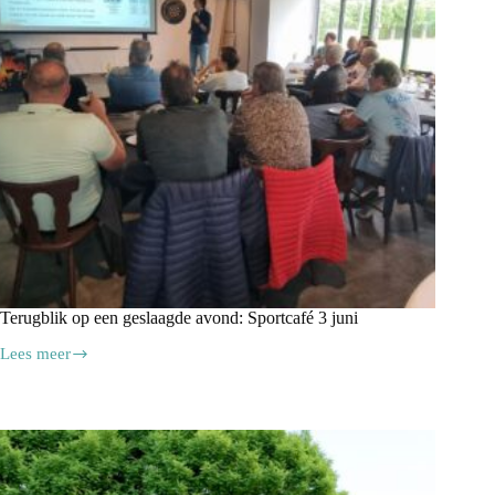
Terugblik op een geslaagde avond: Sportcafé 3 juni
Lees meer
Terugblik
op
een
geslaagde
avond:
Sportcafé
3
juni