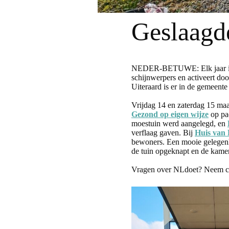
Geslaagd
NEDER-BETUWE: Elk jaar in maa
schijnwerpers en activeert do
Uiteraard is er in de gemeent
Vrijdag 14 en zaterdag 15 ma
Gezond op eigen wijze
op pad
moestuin werd aangelegd, en
verflaag gaven. Bij
Huis van
bewoners. Een mooie gelegenhe
de tuin opgeknapt en de kam
Vragen over NLdoet? Neem con