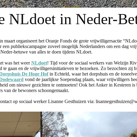
e NLdoet in Neder-Be
rt organiseert het Oranje Fonds de grote vrijwilligersactie “NLdoet”
or een publiekscampagne zoveel mogelijk Nederlanders om een dag vrijw
e Neder-betuwe van alles te doen tijdens NLdoet.
art was het weer
NLdoet
! Tijd voor de sociaal werkers van Welzijn Riv
 te gaan en de vrijwilligersinitiatieven te bezoeken. Zo bezochten zij 
Dorpshuis De Hoge Hof
in Echteld, waar het dorpshuis en de toneelv
 Dodewaard
vond de jaarlijkse Soependag plaats, waar vrijwilligers he
id om nieuwe gezichten te ontmoeten! Ook het Anker in Kesteren is bez
ers van de bewoners schoongemaakt.
tact op sociaal werker Lisanne Gesthuizen via: lisannegesthuizen@we