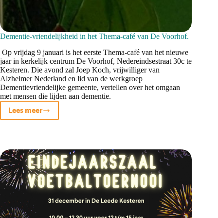
Dementie-vriendelijkheid in het Thema-café van De Voorhof.
Op vrijdag 9 januari is het eerste Thema-café van het nieuwe
jaar in kerkelijk centrum De Voorhof, Nedereindsestraat 30c te
Kesteren. Die avond zal Joep Koch, vrijwilliger van
Alzheimer Nederland en lid van de werkgroep
Dementievriendelijke gemeente, vertellen over het omgaan
met mensen die lijden aan dementie.
Lees meer
Dementie-
vriendelijkheid
in
het
Thema-
café
van
De
Voorhof.