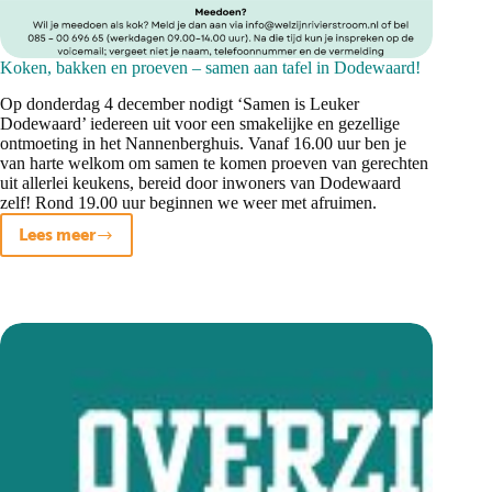
Koken, bakken en proeven – samen aan tafel in Dodewaard!
Op donderdag 4 december nodigt ‘Samen is Leuker
Dodewaard’ iedereen uit voor een smakelijke en gezellige
ontmoeting in het Nannenberghuis. Vanaf 16.00 uur ben je
van harte welkom om samen te komen proeven van gerechten
uit allerlei keukens, bereid door inwoners van Dodewaard
zelf! Rond 19.00 uur beginnen we weer met afruimen.
Lees meer
Koken,
bakken
en
proeven
–
samen
aan
tafel
in
Dodewaard!