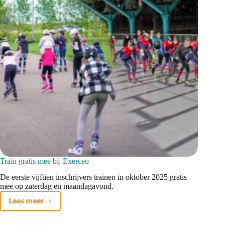
Train gratis mee bij Exerceo
De eerste vijftien inschrijvers trainen in oktober 2025 gratis
mee op zaterdag en maandagavond.
Lees meer
Train
gratis
mee