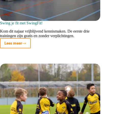
Swing je fit met SwingFit!
Kom dit najaar vrijblijvend kennismaken. De eerste drie
trainingen zijn gratis en zonder verplichtingen.
Lees meer
Swing
je
fit
met
SwingFit!