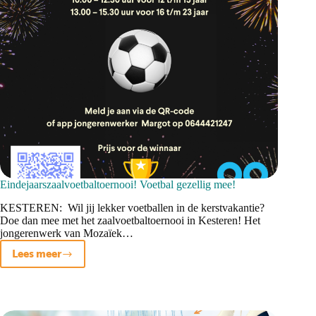
Eindejaarszaalvoetbaltoernooi! Voetbal gezellig mee!
KESTEREN: Wil jij lekker voetballen in de kerstvakantie?
Doe dan mee met het zaalvoetbaltoernooi in Kesteren! Het
jongerenwerk van Mozaïek…
Lees meer
Eindejaarszaalvoetbaltoernooi!
Voetbal
gezellig
mee!