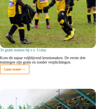
3x gratis trainen bij v.v. Uchta
Kom dit najaar vrijblijvend kennismaken. De eerste drie
trainingen zijn gratis en zonder verplichtingen.
Lees meer
3x
gratis
trainen
bij
v.v.
Uchta