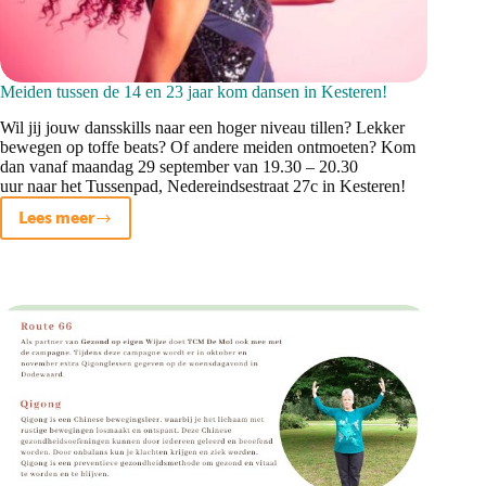
Meiden tussen de 14 en 23 jaar kom dansen in Kesteren!
Wil jij jouw dansskills naar een hoger niveau tillen? Lekker
bewegen op toffe beats? Of andere meiden ontmoeten? Kom
dan vanaf maandag 29 september van 19.30 – 20.30
uur naar het Tussenpad, Nedereindsestraat 27c in Kesteren!
Lees meer
Meiden
tussen
de
14
en
23
jaar
kom
dansen
in
Kesteren!