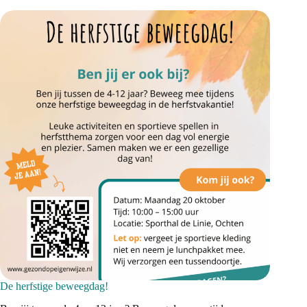
beweegcoaches
De herfstige beweegdag!