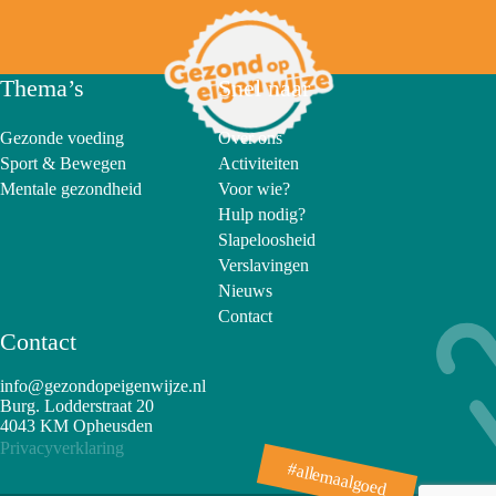
Thema’s
Snel naar
Gezonde voeding
Over ons
Sport & Bewegen
Activiteiten
Mentale gezondheid
Voor wie?
Hulp nodig?
Slapeloosheid
Verslavingen
Nieuws
Contact
Contact
info@gezondopeigenwijze.nl
Burg. Lodderstraat 20
4043 KM Opheusden
Privacyverklaring
#allemaalgoed